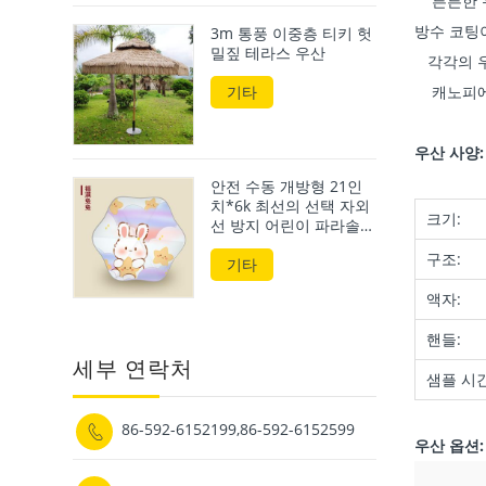
튼튼한 유
방수 코팅
3m 통풍 이중층 티키 헛
밀짚 테라스 우산
각각의 우
캐노피에 
기타
우산 사양:
안전 수동 개방형 21인
치*6k 최선의 선택 자외
크기:
선 방지 어린이 파라솔
및 비우산
구조:
기타
액자:
핸들:
세부 연락처
샘플 시간
86-592-6152199,86-592-6152599

우산 옵션: