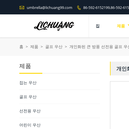

umbrella@lichuang99.com
86-592-6152199,86-592-61

집
제품
홈
>
제품
>
골프 우산
>
개인화된 큰 방풍 선전용 골프 우
제품
개인화
접는 우산
골프 우산
선전용 우산
어린이 우산