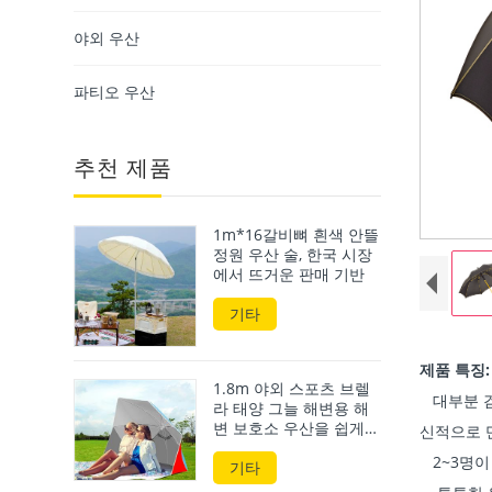
야외 우산
파티오 우산
추천 제품
1m*16갈비뼈 흰색 안뜰
정원 우산 술, 한국 시장
에서 뜨거운 판매 기반
기타
제품 특징:
1.8m 야외 스포츠 브렐
대부분 검
라 태양 그늘 해변용 해
변 보호소 우산을 쉽게
신적으로 
설정할 수 있습니다.
2~3명이
기타