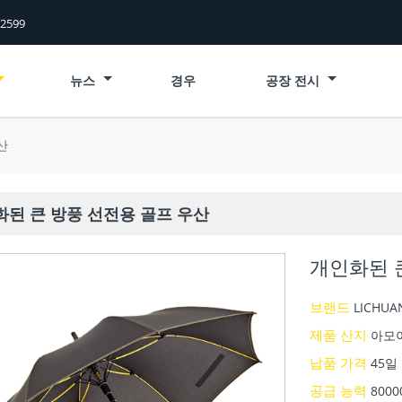
52599
뉴스
경우
공장 전시
산
된 큰 방풍 선전용 골프 우산
개인화된 
브랜드
LICHUA
제품 산지
아모
납품 가격
45일
공급 능력
8000