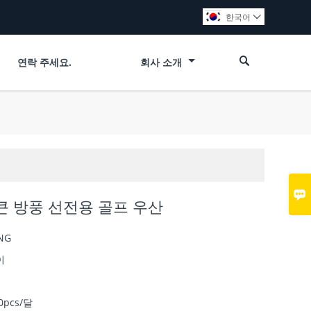
한국어


연락 주세요.
회사 소개

큰 방풍 선전용 골프 우산
NG
이
0pcs/달