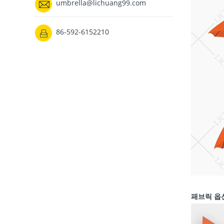

umbrella@lichuang99.com
86-592-6152210

패브릭 옵