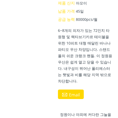
제품 산지
아모이
납품 가격
45일
공급 능력
80000pcs/월
6~8개의 의자가 있는 72인치 타
원형 및 렉타브기카르 테이블을
위한 10피트 대형 매달린 바나나
파티오 우산 차양입니다. 스탠드
폴의 쉬운 크랭크 핸들. 이 정원용
우산은 쉽게 열고 닫을 수 있습니
다. 내구성이 뛰어난 폴리에스터
는 햇빛과 비를 해당 지역 밖으로
차단합니다.

Email
정원이나 야외에 커다란 그늘을