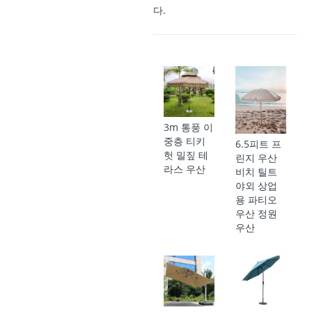
다.
3m 통풍 이
중층 티키
6.5피트 프
헛 밀짚 테
린지 우산
라스 우산
비치 틸트
야외 상업
용 파티오
우산 정원
우산