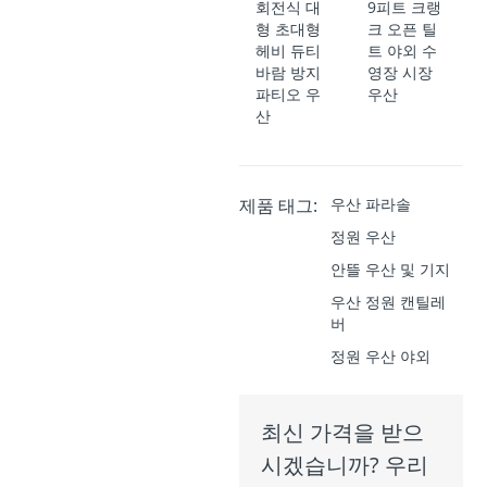
회전식 대
9피트 크랭
형 초대형
크 오픈 틸
헤비 듀티
트 야외 수
바람 방지
영장 시장
파티오 우
우산
산
제품 태그:
우산 파라솔
정원 우산
안뜰 우산 및 기지
우산 정원 캔틸레
버
정원 우산 야외
최신 가격을 받으
시겠습니까? 우리